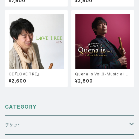
¥7,500
¥3,500
ン
CD「LOVE TRE」
Quena is Vol.3-Music a la
mode-
¥2,600
¥2,800
CATEGORY
チケット