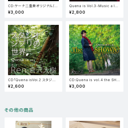
CD:ケーナ二重奏オリジナル/R
Quena is Vol.3-Music a la
en＆Dai
mode-
¥3,000
¥2,800
CD「Quena isVoi.2 スタジオ
CD:Quena is vol.4 the SHO
ジブリの世界」
WA
¥2,600
¥3,000
その他の商品