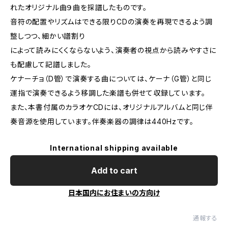
れたオリジナル曲９曲を採譜したものです。
音符の配置やリズムはできる限りCDの演奏を再現できるよう調
整しつつ、細かい譜割り
によって読みにくくならないよう、演奏者の視点から読みやすさに
も配慮して記譜しました。
ケナーチョ（D管）で演奏する曲については、ケーナ（G管）と同じ
運指で演奏できるよう移調した楽譜も併せて収録しています。
また、本書付属のカラオケCDには、オリジナルアルバムと同じ伴
奏音源を使用しています。伴奏楽器の調律は440Hzです。
International shipping available
Add to cart
日本国内にお住まいの方向け
通報する